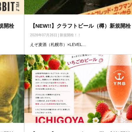
規開栓
【NEW!!】クラフトビール（樽）新規開栓
2026年07月26日
|
新規開栓！！
えぞ麦酒（札幌市）×LEVEL...