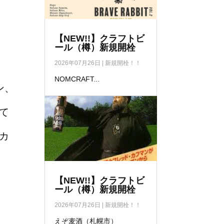
【NEW!!】クラフトビ
ール（樽）新規開栓
2026年07月26日
|
新規開栓！！
NOMCRAFT...
ン、
て
カ
【NEW!!】クラフトビ
ール（樽）新規開栓
2026年07月26日
|
新規開栓！！
えぞ麦酒（札幌市）