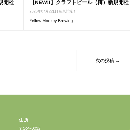
規開栓
【NEW!!】クラフトビール（樽）新規開栓
2026年07月22日
|
新規開栓！！
Yellow Monkey Brewing...
次の投稿
→
住所
〒164-0012