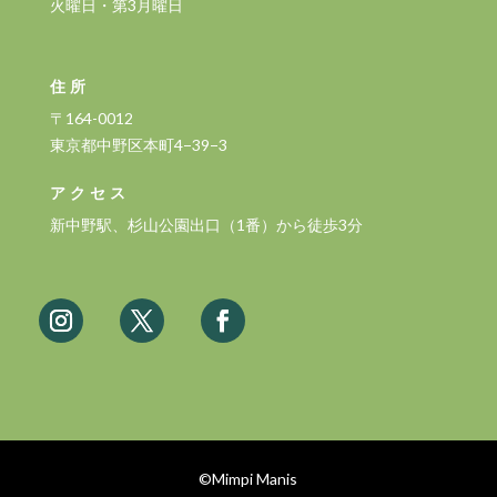
火曜日・第3月曜日
住所
〒164-0012
東京都中野区本町4−39−3
アクセス
新中野駅、杉山公園出口（1番）から徒歩3分
©Mimpi Manis