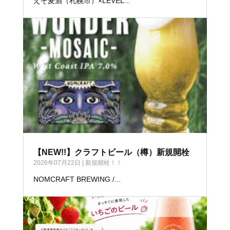
えぞ麦酒（札幌市）×LEVEL...
【NEW!!】クラフトビール（樽）新規開栓
2026年07月22日
|
新規開栓！！
NOMCRAFT BREWING /...