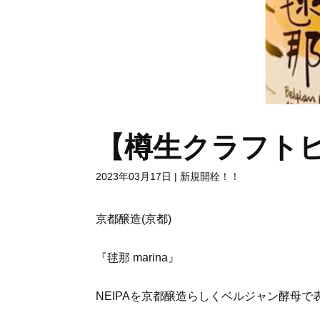
【樽生クラフトビ
2023年03月17日
|
新規開栓！！
京都醸造(京都)
『毬那 marina』
NEIPAを京都醸造らしくベルジャン酵母で