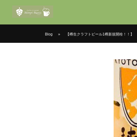
Blog
»
【樽生クラフトビール1樽新規開栓！！】