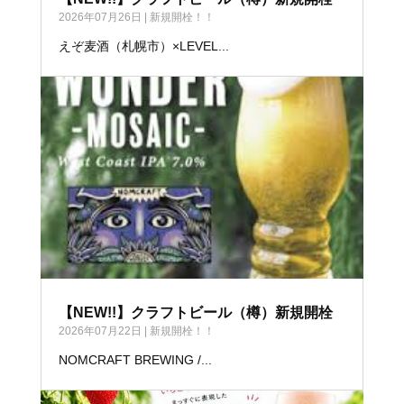
2026年07月26日
|
新規開栓！！
えぞ麦酒（札幌市）×LEVEL...
【NEW!!】クラフトビール（樽）新規開栓
2026年07月22日
|
新規開栓！！
NOMCRAFT BREWING /...